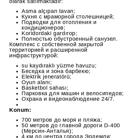
olarak satılmaktadır:
Asma alçıpan tavan;
Кухня с мраморной столешницей;
Подводки для отопления и
кондиционеров;
Koridordaki gardırop;
Полностью обустроенный санузел.
Комплекс с собственной закрытой
территорией и расширенной
инфраструктурой:
su kaydıraklı yüzme havuzu;
Беседка и зона барбекю;
Elektrik jeneratörü;
Oyun alanı;
Basketbol sahası;
Парковка для машин и велосипедов;
Охрана и видеонаблюдение 24/7.
Konum:
700 метров до моря и пляжа;
50 метров до главной дороги D-400
(Мерсин-Анталья);
4 км до центра города Эрдемли;