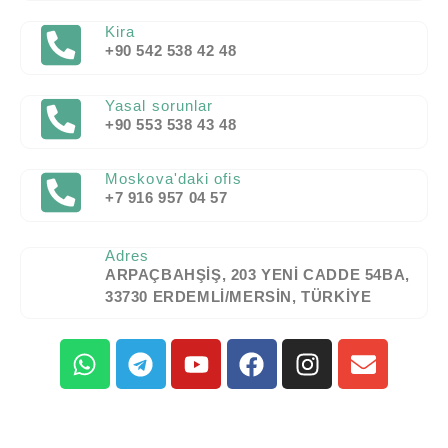
Kira
+90 542 538 42 48
Yasal sorunlar
+90 553 538 43 48
Moskova'daki ofis
+7 916 957 04 57
Adres
ARPAÇBAHŞIŞ, 203 YENI CADDE 54BA,
33730 ERDEMLI/MERSIN, TÜRKIYE