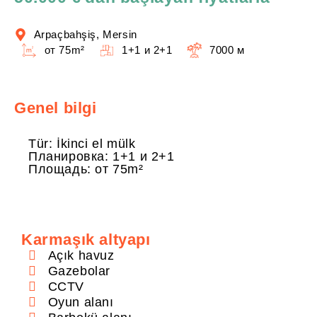
Arpaçbahşiş, Mersin
от 75m²
1+1 и 2+1
7000 м
Genel bilgi
Tür: İkinci el mülk
Планировка: 1+1 и 2+1
Площадь: от 75m²
Karmaşık altyapı
Açık havuz
Gazebolar
CCTV
Oyun alanı