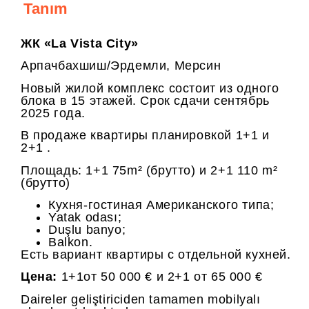
Tanım
ЖК «La Vista City»
Арпачбахшиш/Эрдемли, Мерсин
Новый жилой комплекс состоит из одного
блока в 15 этажей. Срок сдачи сентябрь
2025 года.
В продаже квартиры планировкой 1+1 и
2+1 .
Площадь: 1+1 75m² (брутто) и 2+1 110 m²
(брутто)
Кухня-гостиная Американского типа;
Yatak odası;
Duşlu banyo;
Balkon.
Есть вариант квартиры с отдельной кухней.
Цена:
1+1от 50 000 € и 2+1 от 65 000 €
Daireler geliştiriciden tamamen mobilyalı