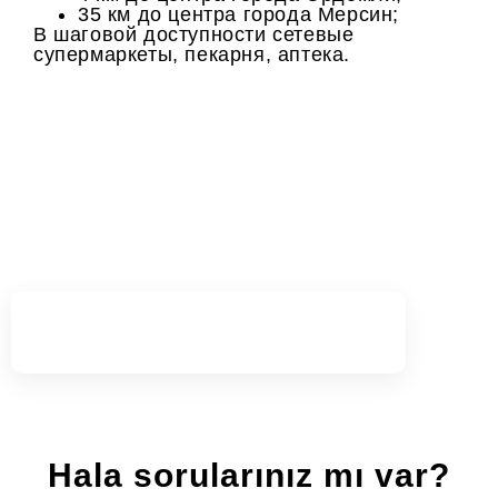
35 км до центра города Мерсин;
В шаговой доступности сетевые
супермаркеты, пекарня, аптека.
Yulia Kaygusuz
Ajans Başkanı
Hala sorularınız mı var?