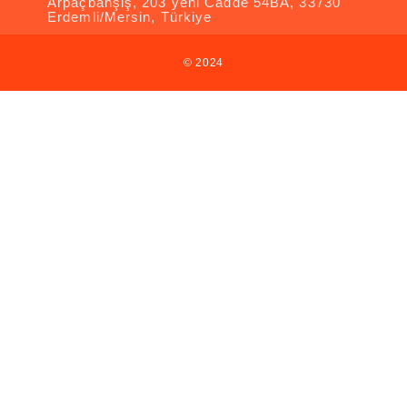
Arpaçbahşiş, 203 yeni Cadde 54BA, 33730
Erdemli/Mersin, Türkiye
© 2024